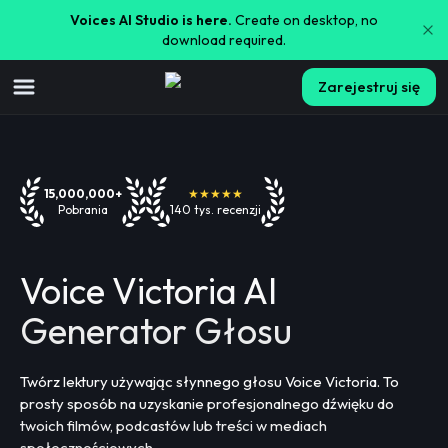
Voices AI Studio is here.
Create on desktop, no
download required.
Zarejestruj się
15,000,000+
★★★★★
Pobrania
140 tys. recenzji
Voice Victoria AI
Generator Głosu
Twórz lektury używając słynnego głosu Voice Victoria. To
prosty sposób na uzyskanie profesjonalnego dźwięku do
twoich filmów, podcastów lub treści w mediach
społecznościowych.