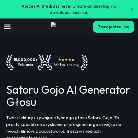
Voices AI Studio is here.
Create on desktop, no
download required.
Zarejestruj się
15,000,000+
★★★★★
Pobrania
140 tys. recenzji
Satoru Gojo AI Generator
Głosu
Twórz lektury używając słynnego głosu Satoru Gojo. To
prosty sposób na uzyskanie profesjonalnego dźwięku do
twoich filmów, podcastów lub treści w mediach
społecznościowych.