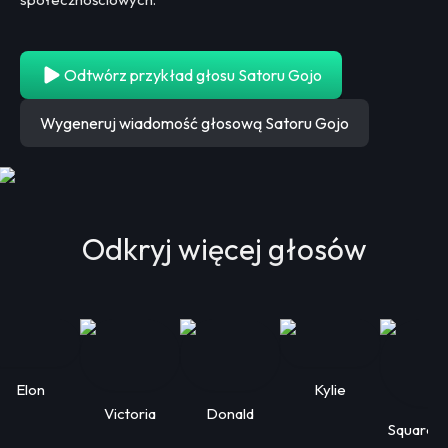
Odtwórz przykład głosu Satoru Gojo
Wygeneruj wiadomość głosową Satoru Gojo
Odkryj więcej głosów
Elon
Kylie
Victoria
Donald
Squarep