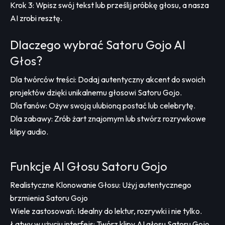
Krok 3: Wpisz swój tekst lub prześlij próbkę głosu, a nasza
AI zrobi resztę.
Dlaczego wybrać Satoru Gojo AI
Głos?
Dla twórców treści: Dodaj autentyczny akcent do swoich
projektów dzięki unikalnemu głosowi Satoru Gojo.
Dla fanów: Ożyw swoją ulubioną postać lub celebrytę.
Dla zabawy: Zrób żart znajomym lub stwórz rozrywkowe
klipy audio.
Funkcje AI Głosu Satoru Gojo
Realistyczne Klonowanie Głosu: Użyj autentycznego
brzmienia Satoru Gojo
Wiele zastosowań: Idealny do lektur, rozrywki i nie tylko.
Łatwy w użyciu interfejs: Twórz klipy AI głosu Satoru Gojo