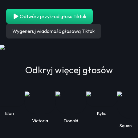
Odtwórz przykład głosu Tiktok
Wygeneruj wiadomość głosową Tiktok
Odkryj więcej głosów
Elon
Kylie
Victoria
Donald
Squarep