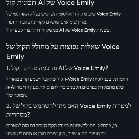
תכונות קול AI של Voice Emily
שיבוט קול ריאליסטי: השתמש בצליל האותנטי של Voice Emily
מגוון שימושים: מושלם לקריינות, לבידור ועוד.
ממשק ידידותי: צור קטעי קול AI של Voice Emily בשניות.
שאלות נפוצות על מחולל הקול של Voice
Emily
1. עד כמה מדויק הקול AI של Voice Emily?
הקול שתקבל יישמע קרוב מאוד ל‑Voice Emily האמיתי. טכנולוגיית
ה‑AI שלנו מתמקדת בפרטים הקטנים כדי לתפוס את סגנון הדיבור
המוכר שלו.
2. האם ניתן להשתמש בקול של Voice Emily למטרות
מסחריות?
כן, בהחלט. ניתן להשתמש במודל הקול המתקדם הזה למטרות
מקצועיות וגם אישיות, כגון יצירת תוכן או סתם לשעשוע.