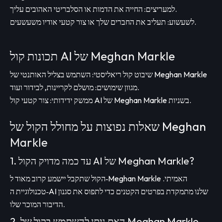
למעריצים: החייה את הדמות או הסלבריטי האהובים עליך.
לשעשוע: תעליב את החברים שלך או צור קטעי אודיו משעשעים.
תכונות קול AI של Meghan Markle
שיבוט קול ריאליסטי: השתמש בצליל האותנטי של Meghan Markle
מגוון שימושים: מושלם לקריינות, לבידור ועוד.
ממשק ידידותי: צור קטעי קול AI של Meghan Markle בשניות.
שאלות נפוצות על מחולל הקול של Meghan
Markle
1. עד כמה מדויק הקול AI של Meghan Markle?
הקול שתקבל יישמע קרוב מאוד ל‑Meghan Markle האמיתי.
טכנולוגיית ה‑AI שלנו מתמקדת בפרטים הקטנים כדי לתפוס את סגנון
הדיבור המוכר שלו.
2. האם ניתן להשתמש בקול של Meghan Markle