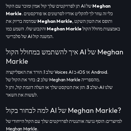
Meghan
תן לפרויקטים שלך קול אמין ומוכר עם הקול AI של
. כלי זה עוזר לך להקליט אודיו לסרטונים או פודקסטים
Markle
, ותופס את הטון השקט
Meghan Markle
שמדמה בדיוק את
באמצעות מחולל הקול
Meghan Markle
והקבוע שלו. השמע כמו
של סלבריטי AI המשנה קול.
איך להשתמש במחולל הקול AI של Meghan
Markle
שלב 1: הורד את האפליקציה Voices AI ב‑iOS או Android.
שלב 2: בחר את הקול של Meghan Markle מהספרייה.
שלב 3: הזן את הטקסט שלך או העלה דוגמת קול, ותן ל‑AI שלנו
לעשות את השאר.
למה לבחור בקול AI של Meghan Markle?
למיוצרים: הוסף נגיעה אותנטית לפרויקטים שלך עם הקול הייחודי של
Meghan Markle.