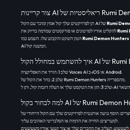
ל Rumi Demon Hunters
Rumi Dem
תן לפרויקטים שלך קול אמין ומוכר עם הקול AI של
Rumi
להקליט אודיו לסרטונים או פודקסטים שמדמה בדיוק את
באמצעות מחולל הקול של סלבריטי
Rumi Demon Hunters
הטון השקט והקבוע שלו. השמע כמו
AI המשנה קול.
Rumi Demon Hu
שלב 1: הורד את האפליקציה Voices AI ב‑iOS או Android.
שלב 2: בחר את הקול של Rumi Demon Hunters מהספרייה.
ל AI של Rumi Demon Hunters?
למעריצים: החייה את הדמות או הסלבריטי האהובים עליך.
לשעשוע: תעליב את החברים שלך או צור קטעי אודיו משעשעים.