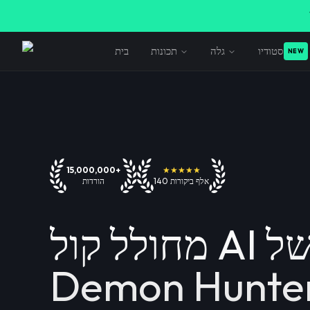
סטודיו
גלה
תכונות
בית
NEW
15,000,000+
★★★★★
140 אלף ביקורות
הורדות
מחולל קול AI של Rumi
Demon Hunte