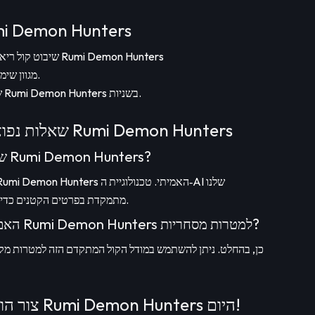
תכונות קול AI של emon Hunters
שיבוט קול ריאליסטי: השתמש בצליל האותנטי של Rumi Demon Hunters
מגוון שימושים: מושלם לקריינות, לבידור ועוד.
ממשק ידידותי: צור קטעי קול AI של Rumi Demon Hunters בשניות.
שאלות נפוצות על מחולל הקול של Rumi Demon Hunters
1. עד כמה מדויק הקול AI של Rumi Demon Hunters?
מתמקדת בפרטים הקטנים כדי לתפוס את סגנון הדיבור המוכר שלו.
2. האם ניתן להשתמש בקול של Rumi Demon Hunters למטרות מסחריות?
כן, בהחלט. ניתן להשתמש במודל הקול המתקדם הזה למטרות מקצוע
צור הודעות קול מותאמות של Rumi Demon Hunters היום!