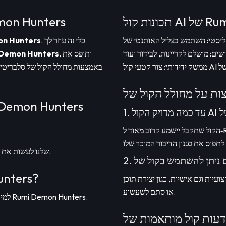
Rumi D
צור קריינות AI ריאליסטיות ש
. כלי זה עוזר לך
on Hunters
, ותופס את
 Demon Hunters
איך להשתמש במחולל הקול AI של nters
הקול שתקבל יישמע קרוב מאוד ל‑Rumi Demon Hunters האמיתי. טכנולוגיית ה‑AI שלנו
שלב 3: הזן את הטקסט שלך או העלה דוגמת קול, ותן ל‑AI שלנו לעשות את השאר.
למה לבחור בקו
יות וגם אישיות, כגון יצירת תוכן
או סתם לשעשוע.
למיוצרים: הוסף נגיעה אותנטית לפרויקטים שלך עם הקול הייחודי של Rumi Demon Hunters.