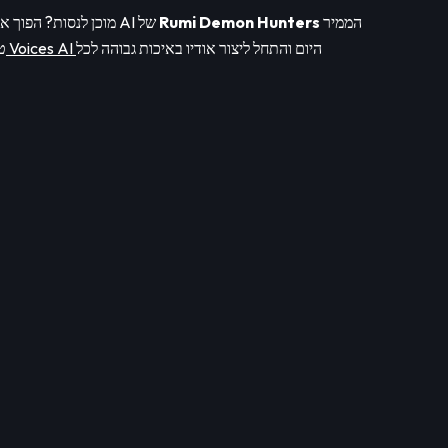
הממיר
Rumi Demon Hunters
מוכן לנסות? הפוך את הרעיונות שלך למציאות עם הקול AI של
היום והתחל ליצור אודיו באיכות גבוהה לכל
הורד את האפליקציה Voices AI
ט