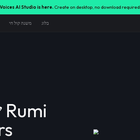
Voices AI Studio is here.
Create on desktop, no download required
בלוג
משנה קול חי
rs