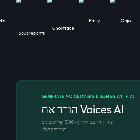
lie
Emily
Gojo
Ghostface
Squarepants
GENERATE VOICEOVERS & SONGS WITH AI
הורד את Voices AI
צור אודיו עם יותר מ-300 קולות שונים
בספרייה שלנו.