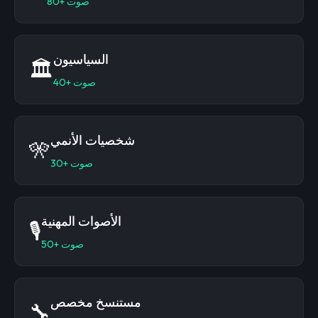
صوت
80+
السياسيون
🏛️
صوت
40+
شخصيات الأنمي
🎌
صوت
30+
الأصوات المهنية
🎙️
صوت
50+
مستنسخ مخصص
🔧