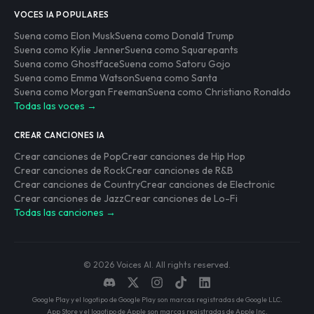
VOCES IA POPULARES
Suena como Elon Musk
Suena como Donald Trump
Suena como Kylie Jenner
Suena como Squarepants
Suena como Ghostface
Suena como Satoru Gojo
Suena como Emma Watson
Suena como Santa
Suena como Morgan Freeman
Suena como Christiano Ronaldo
Todas las voces →
CREAR CANCIONES IA
Crear canciones de Pop
Crear canciones de Hip Hop
Crear canciones de Rock
Crear canciones de R&B
Crear canciones de Country
Crear canciones de Electronic
Crear canciones de Jazz
Crear canciones de Lo-Fi
Todas las canciones →
©
2026
Voices AI. All rights reserved.
Google Play y el logotipo de Google Play son marcas registradas de Google LLC.
App Store y el logotipo de Apple son marcas registradas de Apple Inc.