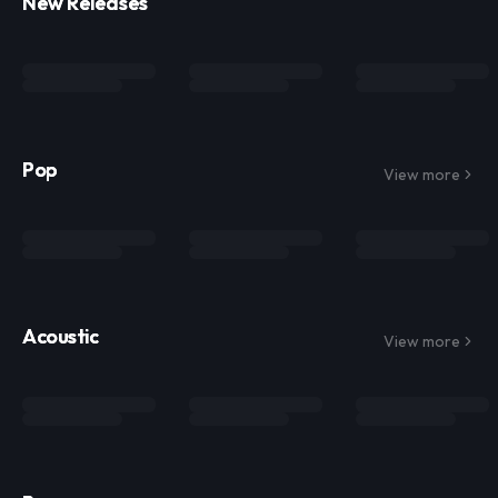
New Releases
Pop
View more
Acoustic
View more