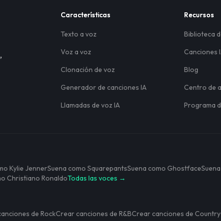
Características
Recursos
Texto a voz
Biblioteca 
Voz a voz
Canciones 
,
Clonación de voz
Blog
Generador de canciones IA
Centro de 
Llamadas de voz IA
Programa de
o Kylie Jenner
Suena como Squarepants
Suena como Ghostface
Suena
o Christiano Ronaldo
Todas las voces →
canciones de Rock
Crear canciones de R&B
Crear canciones de Country