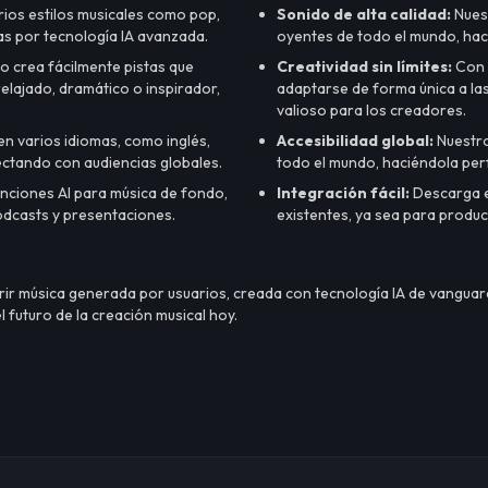
ios estilos musicales como pop,
Sonido de alta calidad:
Nuest
das por tecnología IA avanzada.
oyentes de todo el mundo, hac
o crea fácilmente pistas que
Creatividad sin límites:
Con l
elajado, dramático o inspirador,
adaptarse de forma única a la
valioso para los creadores.
en varios idiomas, como inglés,
Accesibilidad global:
Nuestro
ctando con audiencias globales.
todo el mundo, haciéndola perf
ciones AI para música de fondo,
Integración fácil:
Descarga e 
odcasts y presentaciones.
existentes, ya sea para produc
rir música generada por usuarios, creada con tecnología IA de vanguar
 futuro de la creación musical hoy.