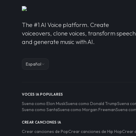
The #1 AI Voice platform. Create
voiceovers, clone voices, transform speech
and generate music with AI.
Español
VOCES IA POPULARES
Suena como Elon Musk
Suena como Donald Trump
Suena com
Suena como Santa
Suena como Morgan Freeman
Suena com
CREAR CANCIONES IA
Crear canciones de Pop
Crear canciones de Hip Hop
Crear 