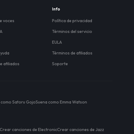
Info
de voces
Política de privacidad
IA
Términos del servicio
EULA
ayuda
Términos de afiliados
 afiliados
Soporte
 como Satoru Gojo
Suena como Emma Watson
Crear canciones de Electronic
Crear canciones de Jazz