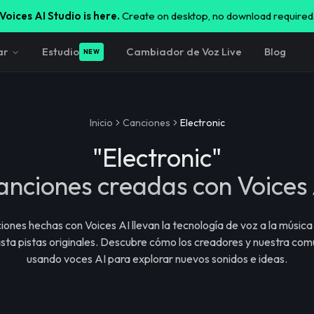
Voices AI Studio is here.
Create on desktop, no download required
ar
Estudio
Cambiador de Voz Live
Blog
NEW
Inicio
Canciones
Electronic
"
Electronic
"
anciones creadas con Voices 
iones hechas con Voices AI llevan la tecnología de voz a la músic
sta pistas originales. Descubre cómo los creadores y nuestra co
usando voces AI para explorar nuevos sonidos e ideas.