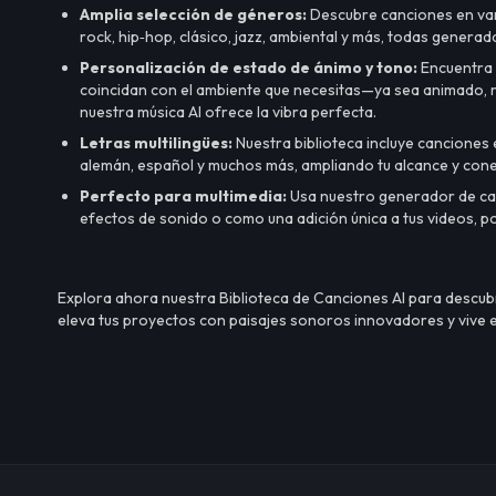
Amplia selección de géneros:
Descubre canciones en var
rock, hip‑hop, clásico, jazz, ambiental y más, todas genera
Personalización de estado de ánimo y tono:
Encuentra 
coincidan con el ambiente que necesitas—ya sea animado, r
nuestra música AI ofrece la vibra perfecta.
Letras multilingües:
Nuestra biblioteca incluye canciones 
alemán, español y muchos más, ampliando tu alcance y cone
Perfecto para multimedia:
Usa nuestro generador de can
efectos de sonido o como una adición única a tus videos, p
Explora ahora nuestra Biblioteca de Canciones AI para descub
eleva tus proyectos con paisajes sonoros innovadores y vive el