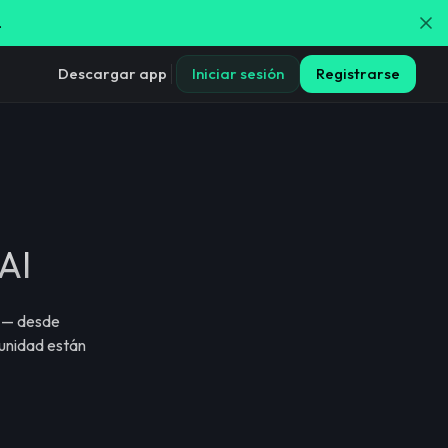
.
Descargar app
Iniciar sesión
Registrarse
AI
a — desde
munidad están