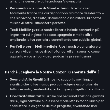
altri, tutte generate da tecnologia AI avanzata.
Personalizzazione di Mood e Tono:
Trova o crea
facilmente tracce che corrispondono all'umore desiderato —
che sia vivace, rilassato, drammatico o ispiratore, la nostra
musica AI offre l'atmosfera perfetta.
Testi Multilingue:
La nostra libreria include canzoni in più
lingue, tra cui inglese, tedesco, spagnolo e molte altre,
ampliando la tua portata e connettendo con pubblici globali.
Perfetto per il Multimediale:
Usa il nostro generatore di
canzoni AI per musica di sottofondo, effetti sonori o come
aggiunta unica ai tuoi video, podcast e presentazioni.
Perché Scegliere le Nostre Canzoni Generate dall'AI?
Suono di Alta Qualità:
Il nostro supporto multilingua
significa che la tua musica può coinvolgere ascoltatori da
tutto il mondo, rendendola perfetta per progetti interculturali.
Creatività Illimitata:
Grazie alla personalizzazione guidata
dall'AI, ogni canzone può essere modellata in modo unico per
soddisfare le esigenze del tuo progetto, diventando una