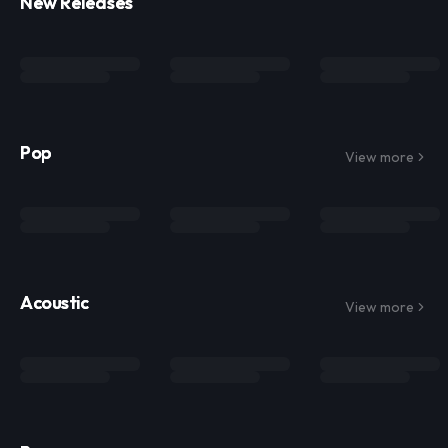
New Releases
Pop
View more
Acoustic
View more