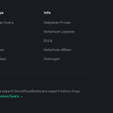
ya
Info
an Suara
Kebijakan Privasi
Ketentuan Layanan
EULA
uan
Ketentuan Afiliasi
iasi
Dukungan
a seperti Ghostface
Berbicara seperti Satoru Gojo
Semua Suara →