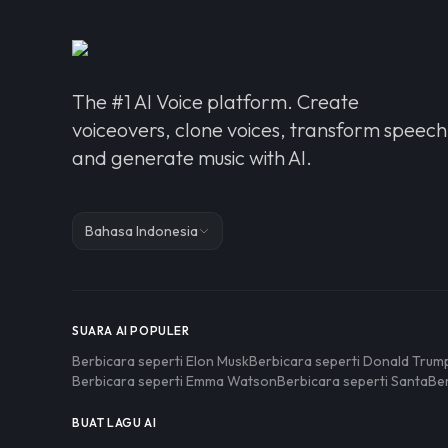
The #1 AI Voice platform. Create
voiceovers, clone voices, transform speech
and generate music with AI.
Bahasa Indonesia
SUARA AI POPULER
Berbicara seperti Elon Musk
Berbicara seperti Donald Trum
Berbicara seperti Emma Watson
Berbicara seperti Santa
Be
BUAT LAGU AI