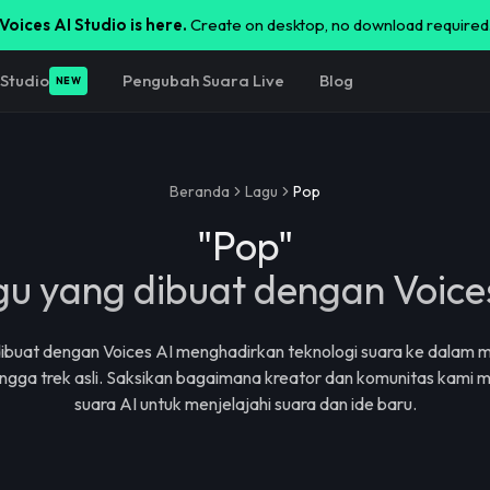
Voices AI Studio is here.
Create on desktop, no download required
Studio
Pengubah Suara Live
Blog
NEW
Beranda
Lagu
Pop
"
Pop
"
u yang dibuat dengan Voice
ibuat dengan Voices AI menghadirkan teknologi suara ke dalam m
hingga trek asli. Saksikan bagaimana kreator dan komunitas kami
suara AI untuk menjelajahi suara dan ide baru.