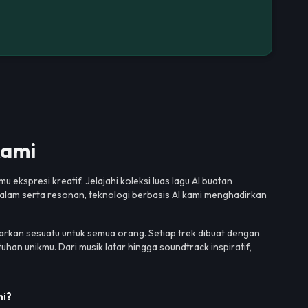
Kami
kspresi kreatif. Jelajahi koleksi luas lagu AI buatan
dalam serta resonan, teknologi berbasis AI kami menghadirkan
rkan sesuatu untuk semua orang. Setiap trek dibuat dengan
uhan unikmu. Dari musik latar hingga soundtrack inspiratif,
mi?