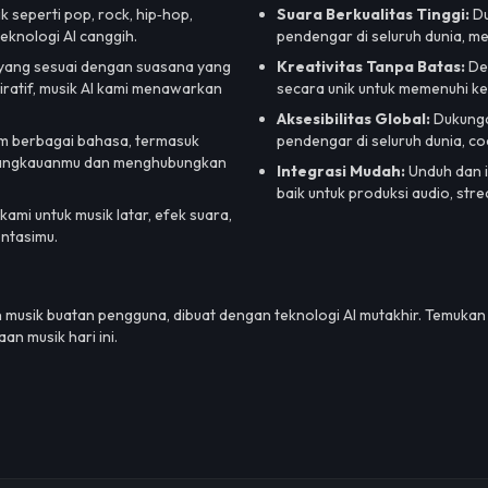
 seperti pop, rock, hip‑hop,
Suara Berkualitas Tinggi:
Du
teknologi AI canggih.
pendengar di seluruh dunia, m
 yang sesuai dengan suasana yang
Kreativitas Tanpa Batas:
Den
piratif, musik AI kami menawarkan
secara unik untuk memenuhi k
Aksesibilitas Global:
Dukunga
m berbagai bahasa, termasuk
pendengar di seluruh dunia, co
s jangkauanmu dan menghubungkan
Integrasi Mudah:
Unduh dan i
baik untuk produksi audio, str
ami untuk musik latar, efek suara,
entasimu.
 musik buatan pengguna, dibuat dengan teknologi AI mutakhir. Temuka
n musik hari ini.