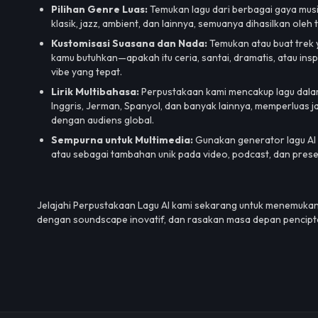
Pilihan Genre Luas:
Temukan lagu dari berbagai gaya musik
klasik, jazz, ambient, dan lainnya, semuanya dihasilkan oleh 
Kustomisasi Suasana dan Nada:
Temukan atau buat trek
kamu butuhkan—apakah itu ceria, santai, dramatis, atau ins
vibe yang tepat.
Lirik Multibahasa:
Perpustakaan kami mencakup lagu dala
Inggris, Jerman, Spanyol, dan banyak lainnya, memperlua
dengan audiens global.
Sempurna untuk Multimedia:
Gunakan generator lagu AI k
atau sebagai tambahan unik pada video, podcast, dan pres
Jelajahi Perpustakaan Lagu AI kami sekarang untuk menemukan
dengan soundscape inovatif, dan rasakan masa depan penciptaa