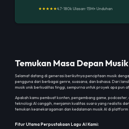
★★★★★
4.7
•
180k Ulasan
•
15M+
Unduhan
Temukan Masa Depan Musik 
Selamat datang di generasi berikutnya penciptaan musik dengan
pengguna dari berbagai genre, suasana, dan bahasa. Dari lans
musik unik berkualitas tinggi, sempurna untuk proyek apa pun at
Apakah kamu pembuat konten, pengembang game, podcaster, at
teknologi AI canggih, menjamin kualitas suara yang realistis d
temukan keanekaragaman dan kedalaman musik AI di platform 
Fitur Utama Perpustakaan Lagu AI Kami: