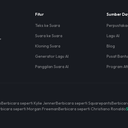
Fitur
Sumber Da
Teks ke Suara
Perpustaka
Suara ke Suara
Lagu AI
,
Kloning Suara
Blog
Generator Lagu AI
Pusat Bant
Panggilan Suara AI
Program Afil
p
Berbicara seperti Kylie Jenner
Berbicara seperti Squarepants
Berbicar
rbicara seperti Morgan Freeman
Berbicara seperti Christiano Ronaldo