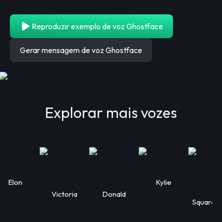
Reproduzir exemplo de voz Ghostface
Gerar mensagem de voz Ghostface
Explorar mais vozes
Elon
Kylie
Victoria
Donald
Squarep