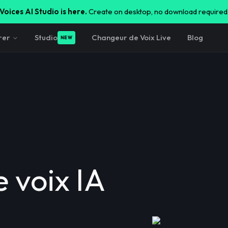
Voices AI Studio is here.
Create on desktop, no download required
rer
Studio
Changeur de Voix Live
Blog
NEW
 voix IA