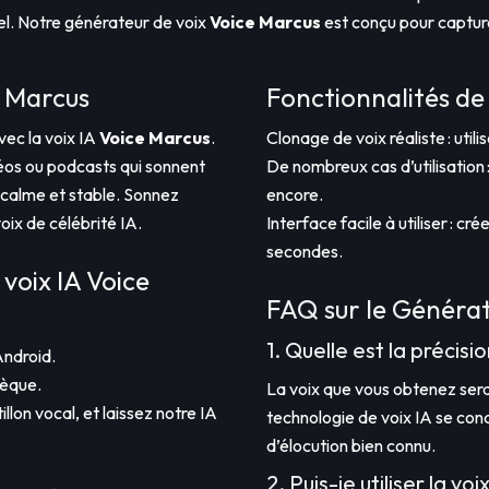
nel. Notre générateur de voix
Voice Marcus
est conçu pour capturer 
e Marcus
Fonctionnalités de 
vec la voix IA
Voice Marcus
.
Clonage de voix réaliste : uti
déos ou podcasts qui sonnent
De nombreux cas d’utilisation :
 calme et stable. Sonnez
encore.
oix de célébrité IA.
Interface facile à utiliser : c
secondes.
voix IA Voice
FAQ sur le Générat
1. Quelle est la précisi
Android.
hèque.
La voix que vous obtenez sera
llon vocal, et laissez notre IA
technologie de voix IA se conc
d’élocution bien connu.
2. Puis-je utiliser la v