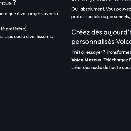
rcus ?
Oui, absolument. Vous pouvez 
entique à vos projets avec la
professionnels ou personnels
ité préféré(e).
Créez dès aujourd’
es clips audio divertissants.
personnalisés Voic
Prêt à l’essayer ? Transformez
Voice Marcus
.
Téléchargez l
créer des audio de haute quali