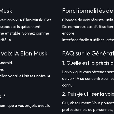
 Musk
Fonctionnalités de 
vec la voix IA
Elon Musk
. Cet
Clonage de voix réaliste : util
 ou podcasts qui sonnent
De nombreux cas d’utilisation :
alme et stable. Sonnez comme
encore.
rité IA.
Interface facile à utiliser : c
voix IA Elon Musk
FAQ sur le Générat
1. Quelle est la précisi
Android.
ue.
La voix que vous obtenez sera
llon vocal, et laissez notre IA
de voix IA se concentre sur les
connu.
2. Puis-je utiliser la v
k ?
Oui, absolument. Vous pouvez 
entique à vos projets avec la
professionnels ou personnels