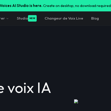
Voices AI Studio is here.
Create on desktop, no download required
rer
Studio
Changeur de Voix Live
Blog
NEW
 voix IA