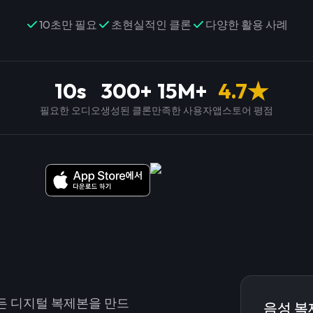
10초만 필요
초현실적인 클론
다양한 활용 사례
10s
300+
15M+
4.7★
필요한 오디오
생성된 클론
만족한 사용자
앱스토어 평점
리든 디지털 복제본을 만드
음성 복