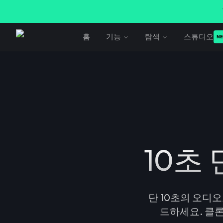
홈
기능
탐색
스튜디오
N
10초
단 10초의 오디
드하세요. 클론