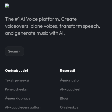
The #1 AI Voice platform. Create
voiceovers, clone voices, transform speech,
and generate music with AI.
Suomi
Ominaisuudet
Resurssit
Teksti puheeksi
Äänikirjasto
Puhe puheeksi
AI-kappaleet
Äänen kloonaus
Blogi
AI-kappalegenraattori
Ohjekeskus