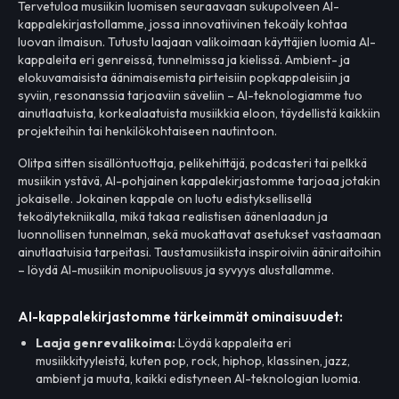
Tervetuloa musiikin luomisen seuraavaan sukupolveen AI-
kappalekirjastollamme, jossa innovatiivinen tekoäly kohtaa
luovan ilmaisun. Tutustu laajaan valikoimaan käyttäjien luomia AI-
kappaleita eri genreissä, tunnelmissa ja kielissä. Ambient- ja
elokuvamaisista äänimaisemista pirteisiin popkappaleisiin ja
syviin, resonanssia tarjoaviin säveliin – AI-teknologiamme tuo
ainutlaatuista, korkealaatuista musiikkia eloon, täydellistä kaikkiin
projekteihin tai henkilökohtaiseen nautintoon.
Olitpa sitten sisällöntuottaja, pelikehittäjä, podcasteri tai pelkkä
musiikin ystävä, AI-pohjainen kappalekirjastomme tarjoaa jotakin
jokaiselle. Jokainen kappale on luotu edistyksellisellä
tekoälytekniikalla, mikä takaa realistisen äänenlaadun ja
luonnollisen tunnelman, sekä muokattavat asetukset vastaamaan
ainutlaatuisia tarpeitasi. Taustamusiikista inspiroiviin ääniraitoihin
– löydä AI-musiikin monipuolisuus ja syvyys alustallamme.
AI-kappalekirjastomme tärkeimmät ominaisuudet:
Laaja genrevalikoima:
Löydä kappaleita eri
musiikkityyleistä, kuten pop, rock, hiphop, klassinen, jazz,
ambient ja muuta, kaikki edistyneen AI-teknologian luomia.