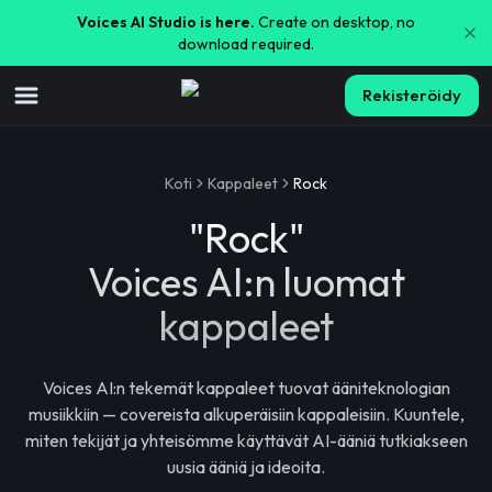
Voices AI Studio is here.
Create on desktop, no
download required.
Rekisteröidy
Koti
Kappaleet
Rock
"
Rock
"
Voices AI:n luomat
kappaleet
Voices AI:n tekemät kappaleet tuovat ääniteknologian
musiikkiin — covereista alkuperäisiin kappaleisiin. Kuuntele,
miten tekijät ja yhteisömme käyttävät AI-ääniä tutkiakseen
uusia ääniä ja ideoita.