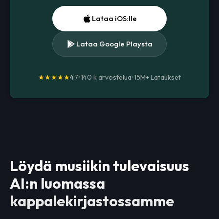
Lataa iOS:lle
Lataa Google Playsta
★★★★★
4.7
•
140 k arvostelua
•
15M+
Lataukset
Löydä musiikin tulevaisuus
AI:n luomassa
kappalekirjastossamme