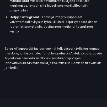
mahdollistaa musiikkisi tavoittavan kuulijoita kaikkialla
maailmassa, tehden siitä täydellisen monikulttuurisiin
projekteihin.
Helppo integrointi:
Lataa ja integroi kappaleet
vaivattomasti nykyisiin työnkulkuihisi, olipa kyseessä äänen
tuotanto, suoratoisto, sosiaalinen media tai kaupallinen
käyttö.
Selaa AI-kappalekirjastoamme nyt tutkiaksesi käyttäjien luomaa
musiikkia, jonka on toteuttanut huipputason AI-teknologia. Löydä
täydellinen ääniraita sisällöllesi, nostaa projektejasi
innovatiivisilla äänimaisemilla ja koe musiikin luomisen tulevaisuus
jo tänään.