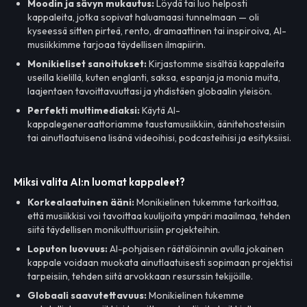
Moodin ja sävyn mukautus:
Löydä tai luo helposti
kappaleita, jotka sopivat haluamaasi tunnelmaan — oli
kyseessä sitten pirteä, rento, dramaattinen tai inspiroiva, AI-
musiikkimme tarjoaa täydellisen ilmapiirin.
Monikieliset sanoitukset:
Kirjastomme sisältää kappaleita
useilla kielillä, kuten englanti, saksa, espanja ja monia muita,
laajentaen tavoittavuuttasi ja yhdistäen globaalin yleisön.
Perfekti multimediaksi:
Käytä AI-
kappalegeneraattoriamme taustamusiikkiin, äänitehosteisiin
tai ainutlaatuisena lisänä videoihisi, podcasteihisi ja esityksiisi.
Miksi valita AI:n luomat kappaleet?
Korkealaatuinen ääni:
Monikielinen tukemme tarkoittaa,
että musiikkisi voi tavoittaa kuulijoita ympäri maailmaa, tehden
siitä täydellisen monikulttuurisiin projekteihin.
Loputon luovuus:
AI-pohjaisen räätälöinnin avulla jokainen
kappale voidaan muokata ainutlaatuisesti sopimaan projektisi
tarpeisiin, tehden siitä arvokkaan resurssin tekijöille.
Globaali saavutettavuus:
Monikielinen tukemme