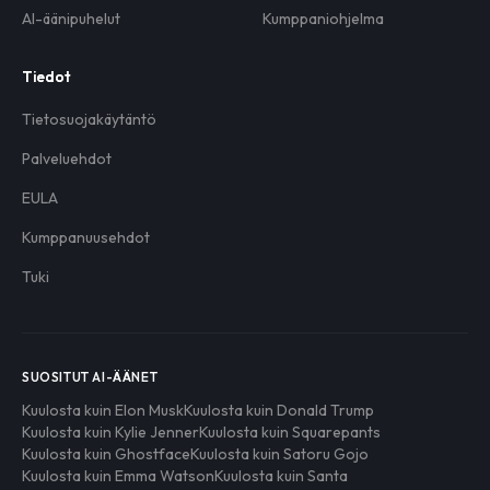
AI-äänipuhelut
Kumppaniohjelma
Tiedot
Tietosuojakäytäntö
Palveluehdot
EULA
Kumppanuusehdot
Tuki
SUOSITUT AI-ÄÄNET
Kuulosta kuin Elon Musk
Kuulosta kuin Donald Trump
Kuulosta kuin Kylie Jenner
Kuulosta kuin Squarepants
Kuulosta kuin Ghostface
Kuulosta kuin Satoru Gojo
Kuulosta kuin Emma Watson
Kuulosta kuin Santa