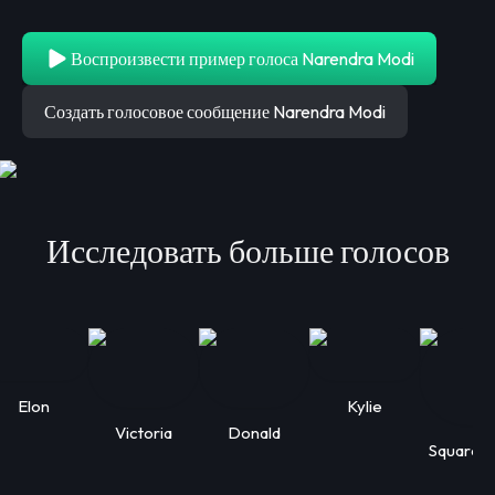
Воспроизвести пример голоса Narendra Modi
Создать голосовое сообщение Narendra Modi
Исследовать больше голосов
Elon
Kylie
Victoria
Donald
Squarep