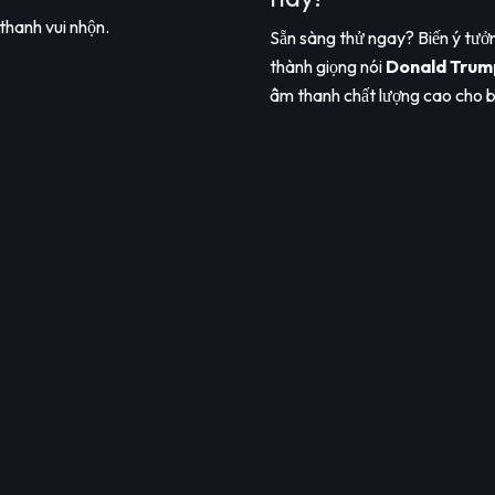
thanh vui nhộn.
Sẵn sàng thử ngay? Biến ý tưởn
thành giọng nói
Donald Trum
âm thanh chất lượng cao cho b