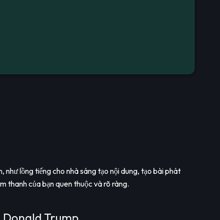
h, như lồng tiếng cho nhà sáng tạo nội dung, tạo bài phát
âm thanh của bạn quen thuộc và rõ ràng.
I Donald Trump