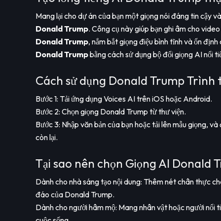
Mang lại cho dự án của bạn một giọng nói đáng tin cậy và 
Donald Trump
. Công cụ này giúp bạn ghi âm cho vide
Donald Trump
, nắm bắt giọng điệu bình tĩnh và ổn địn
Donald Trump
bằng cách sử dụng bộ đổi giọng AI nổi ti
Cách sử dụng Donald Trump Trình t
Bước 1: Tải ứng dụng Voices AI trên iOS hoặc Android.
Bước 2: Chọn giọng Donald Trump từ thư viện.
Bước 3: Nhập văn bản của bạn hoặc tải lên mẫu giọng, và
còn lại.
Tại sao nên chọn Giọng AI Donald 
Dành cho nhà sáng tạo nội dung: Thêm nét chân thực cho
đáo của Donald Trump.
Dành cho người hâm mộ: Mang nhân vật hoặc người nổi ti
cuộc sống.