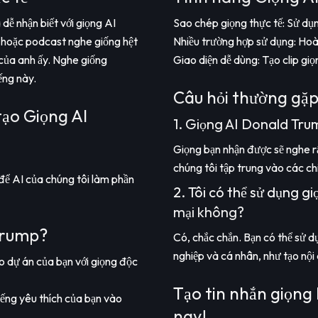
dễ nhận biết với giọng AI
Sao chép giọng thực tế: Sử d
o hoặc podcast nghe giống hệt
Nhiều trường hợp sử dụng: Hoàn 
h của anh ấy. Nghe giống
Giao diện dễ dùng: Tạo clip gi
ếng này.
Câu hỏi thường gặp
ạo Giọng AI
1. Giọng AI Donald Tru
Giọng bạn nhận được sẽ nghe r
chúng tôi tập trung vào các chi
 để AI của chúng tôi làm phần
2. Tôi có thể sử dụng 
mại không?
Trump?
Có, chắc chắn. Bạn có thể sử d
nghiệp và cá nhân, như tạo nội d
 dự án của bạn với giọng độc
Tạo tin nhắn giọn
ếng yêu thích của bạn vào
nay!