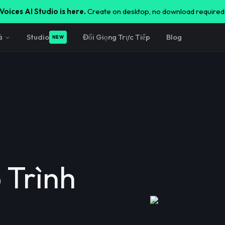
Voices AI Studio is here.
Create on desktop, no download required
á
Studio
Đổi Giọng Trực Tiếp
Blog
NEW
 Trình