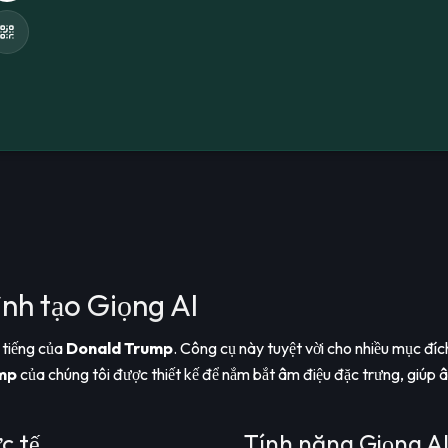
nh tạo Giọng AI
 tiếng của
Donald Trump
. Công cụ này tuyệt vời cho nhiều mục đíc
mp
của chúng tôi được thiết kế để nắm bắt âm điệu đặc trưng, giúp 
c tế
Tính năng Giọng A