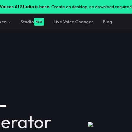
Voices AI Studio is here.
Create on desktop, no download required
ken
Studio
Live Voice Changer
Blog
NEW
-
erator