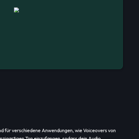
gend für verschiedene Anwendungen, wie Voiceovers von
nzigartigen Ton einzufangen, sodass dein Audio