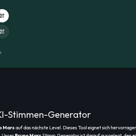
s
 KI-Stimmen-Generator
o Mars
auf das nächste Level. Dieses Tool eignet sich hervorra
. Unser
Bruno Mars
Stimm‑Generator ist darauf ausgelegt, den ei