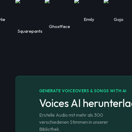
lie
Emily
Gojo
Ghostface
Squarepants
GENERATE VOICEOVERS & SONGS WITH AI
Voices AI herunterl
Erstelle Audio mit mehr als 300
verschiedenen Stimmen in unserer
Bibliothek.