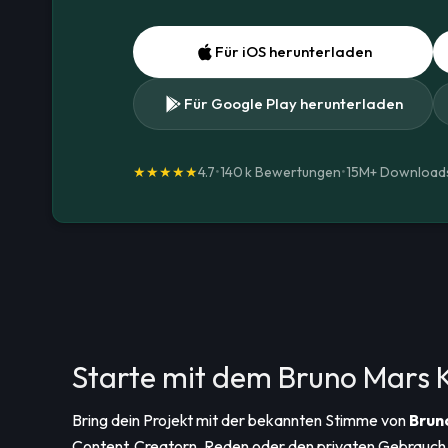
Für iOS herunterladen
Für Google Play herunterladen
★★★★★
4.7
•
140 k Bewertungen
•
15M+
Download
Starte mit dem Bruno Mars
Bring dein Projekt mit der bekannten Stimme von
Brun
Content‑Creatorn, Reden oder den privaten Gebrauch