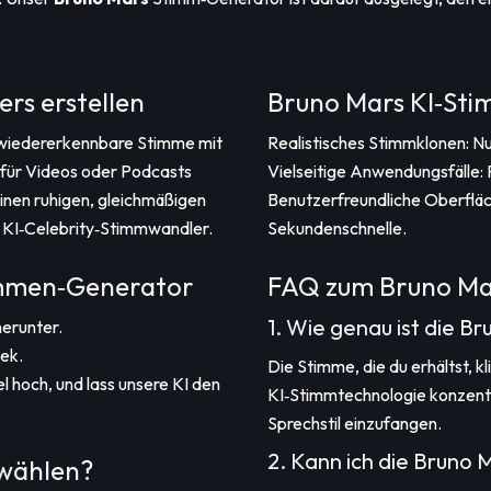
ers erstellen
Bruno Mars KI‑Sti
d wiedererkennbare Stimme mit
Realistisches Stimmklonen: N
o für Videos oder Podcasts
Vielseitige Anwendungsfälle: 
einen ruhigen, gleichmäßigen
Benutzerfreundliche Oberfläch
 KI‑Celebrity‑Stimmwandler.
Sekundenschnelle.
timmen‑Generator
FAQ zum Bruno Ma
1. Wie genau ist die 
herunter.
hek.
Die Stimme, die du erhältst, 
el hoch, und lass unsere KI den
KI‑Stimmtechnologie konzentri
Sprechstil einzufangen.
2. Kann ich die Bruno
 wählen?